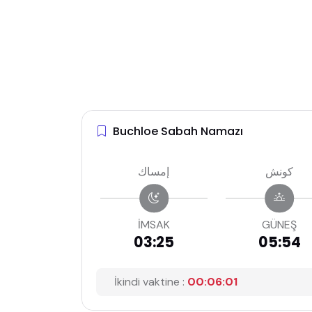
Buchloe Sabah Namazı
كونش
إمساك
İMSAK
GÜNEŞ
03:25
05:54
İkindi vaktine :
00:06:00