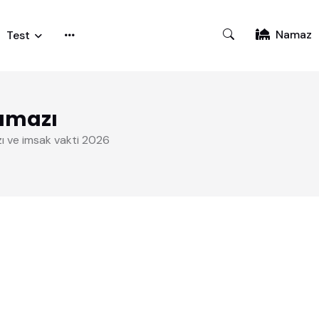
Namaz
Test
amazı
ı ve imsak vakti 2026