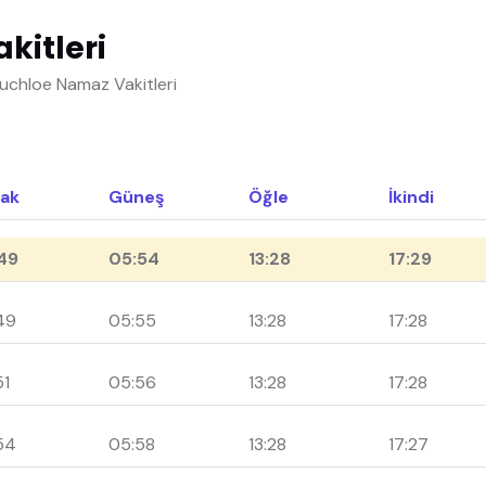
kitleri
uchloe Namaz Vakitleri
ak
Güneş
Öğle
İkindi
49
05:54
13:28
17:29
49
05:55
13:28
17:28
51
05:56
13:28
17:28
54
05:58
13:28
17:27